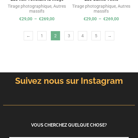
Tirage photographique
,
Autres
Tirage photographique
,
Autres
massifs
massifs
€
29,00
–
€
269,00
€
29,00
–
€
269,00
←
1
2
3
4
5
→
Suivez nous sur Instagram
VOUS CHERCHEZ QUELQUE CHOSE?