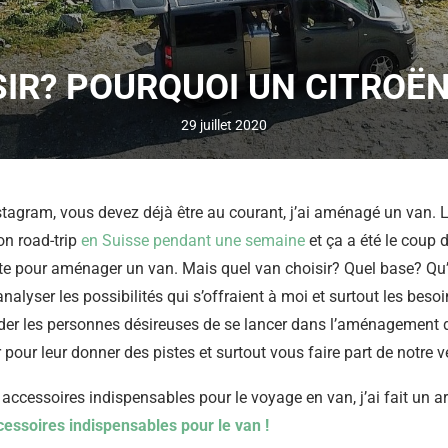
SIR? POURQUOI UN CITROË
29 juillet 2020
tagram, vous devez déjà être au courant, j’ai aménagé un van. L’
n road-trip
en Suisse pendant une semaine
et ça a été le coup 
te pour aménager un van. Mais quel van choisir? Quel base? Qu’
 analyser les possibilités qui s’offraient à moi et surtout les beso
ider les personnes désireuses de se lancer dans l’aménagement d’
 pour leur donner des pistes et surtout vous faire part de notre v
 accessoires indispensables pour le voyage en van, j’ai fait un 
ccessoires indispensables pour le van !