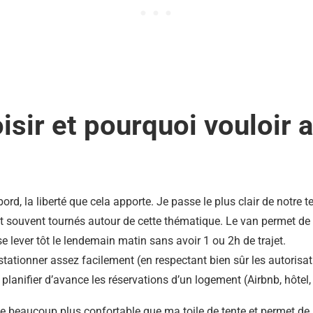
isir et pourquoi vouloir
bord, la liberté que cela apporte. Je passe le plus clair de not
souvent tournés autour de cette thématique. Le van permet de p
 se lever tôt le lendemain matin sans avoir 1 ou 2h de trajet.
ationner assez facilement (en respectant bien sûr les autorisati
lanifier d’avance les réservations d’un logement (Airbnb, hôtel
e beaucoup plus confortable que ma toile de tente et permet de 