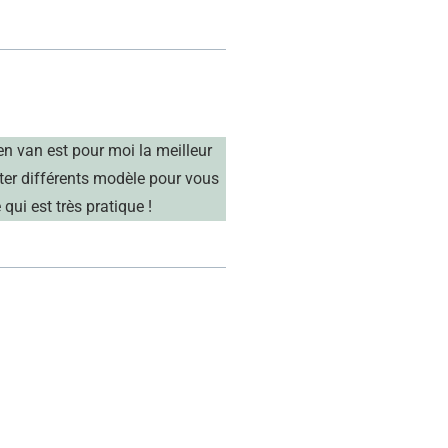
en van est pour moi la meilleur
ster différents modèle pour vous
qui est très pratique !