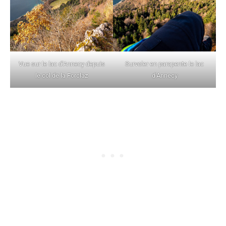
Vue sur le lac d’Annecy depuis
Survoler en parapente le lac
le col de la Forclaz
d’Annecy